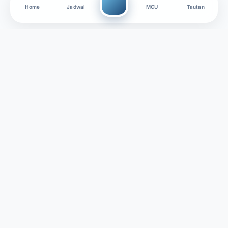
Home
Jadwal
MCU
Tautan
Jangan sungkan untuk menghubungi staf
resepsionis kami yang ramah jika Anda memiliki
pertanyaan medis
RSIA Melinda