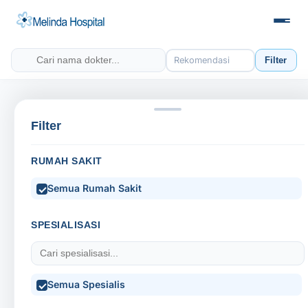
Rekomendasi
Filter
Semua Dokter
Beranda
Cari Dokter
Filter
RUMAH SAKIT
Semua Rumah Sakit
Dokter tidak ditemukan
SPESIALISASI
Coba ubah filter atau gunakan kata kunci lain.
Semua Spesialis