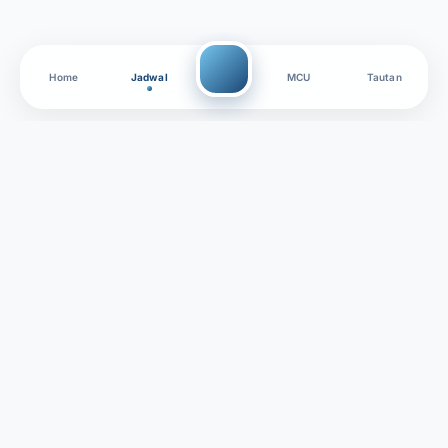
Home
Jadwal
MCU
Tautan
Jangan sungkan untuk menghubungi staf
resepsionis kami yang ramah jika Anda memiliki
pertanyaan medis